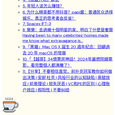
5. 年轻人该怎么赚钱？
6. 为什么精英都不用抖音？papi酱：普通民众选择
娱乐，真正的思考者会反省！
7. Spacex IFT-3
8. 樂樂：去過幾十個明星的家，明白了什麽是奢靡
Having been to many celebrities’ homes made
me know what extravagance is…
9.「黑貓」Mac OS X 誕生 20 週年紀念：回顧過
去 20 年 macOS 的發展
10.「【越哥】34億票房神話！2024年最燃院線電
影，看完整個人都沸騰了！
11.【分享】不要相信直觉，前扑克冠军教你如何做
出决策 | 安妮·杜克 | 风投行业的认知缺陷 | 禀赋效
应 | 前景理论 | 损失厌恶 | VC和PE的区别 | 心理账
户效应 | 假阳性 | 不要纠结