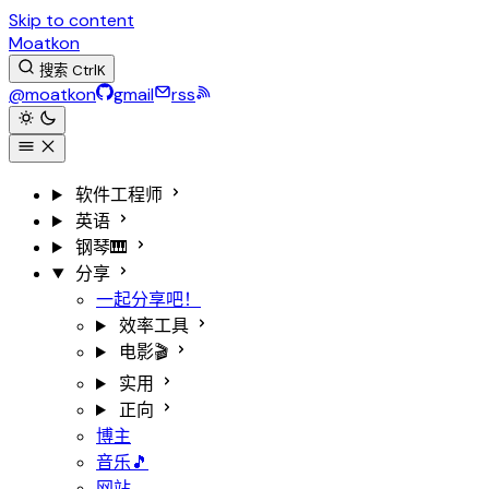
Skip to content
Moatkon
搜索
Ctrl
K
@moatkon
gmail
rss
软件工程师
英语
钢琴🎹
分享
一起分享吧！
效率工具
电影🎬
实用
正向
博主
音乐🎵
网站