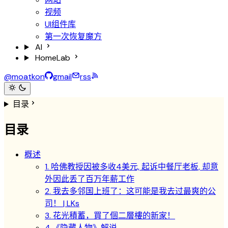
视频
UI组件库
第一次恢复魔方
AI
HomeLab
@moatkon
gmail
rss
目录
目录
概述
1. 哈佛教授因被多收4美元, 起诉中餐厅老板, 却意
外因此丢了百万年薪工作
2. 我去多邻国上班了：这可能是我去过最爽的公
司！ | LKs
3. 花光積蓄，買了個二層樓的新家！
4.《隐藏人物》解说