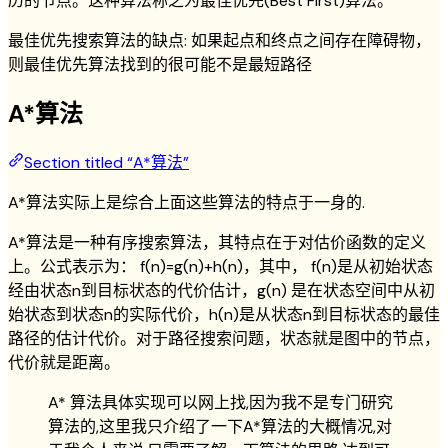
历的节点。这种算法称之为最佳优先(Best First)算法。
最佳优先搜索算法的缺点: 如果起点和终点之间存在障碍物，
则最佳优先算法找到的很可能不是最短路径
A*算法
Section titled “A*算法”
A*算法实际上是综合上面这些算法的特点于一身的.
A*算法是一种有序搜索算法，其特点在于对估价函数的定义
上。公式表示为： f(n)=g(n)+h(n)，其中， f(n)是从初始状态
经由状态n到目标状态的代价估计，g(n) 是在状态空间中从初
始状态到状态n的实际代价，h(n)是从状态n到目标状态的最佳
路径的估计代价。对于路径搜索问题，状态就是图中的节点，
代价就是距离。
A* 算法具体实现可以网上找,因为我不是专门研究
算法的,这里我只介绍了一下A*算法的大概情况,对