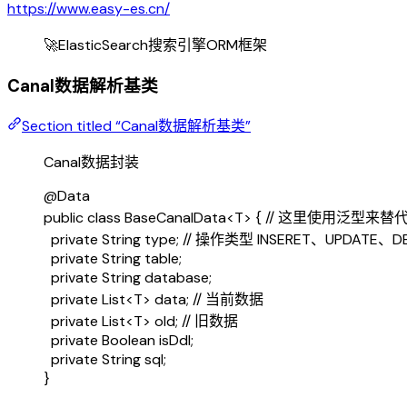
https://www.easy-es.cn/
🚀ElasticSearch搜索引擎ORM框架
Canal数据解析基类
Section titled “Canal数据解析基类”
Canal数据封装
@
Data
public
class
BaseCanalData
<
T
> { 
// 这里使用泛型来替
private
String
type
; 
// 操作类型 INSERET、UPDATE、D
private
String
table
;
private
String
database
;
private
List
<
T
> 
data
; 
// 当前数据
private
List
<
T
> 
old
; 
// 旧数据
private
Boolean
isDdl
;
private
String
sql
;
}