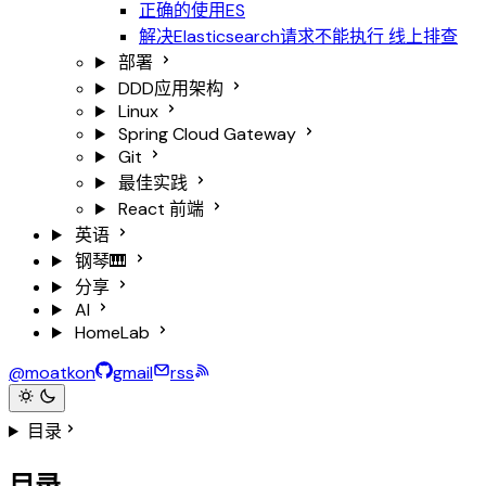
正确的使用ES
解决Elasticsearch请求不能执行
线上排查
部署
DDD应用架构
Linux
Spring Cloud Gateway
Git
最佳实践
React
前端
英语
钢琴🎹
分享
AI
HomeLab
@moatkon
gmail
rss
目录
目录