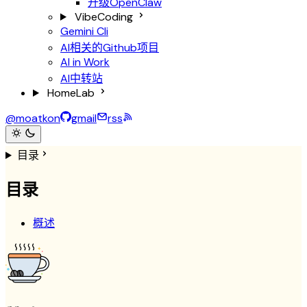
升级OpenClaw
VibeCoding
Gemini Cli
AI相关的Github项目
AI in Work
AI中转站
HomeLab
@moatkon
gmail
rss
目录
目录
概述