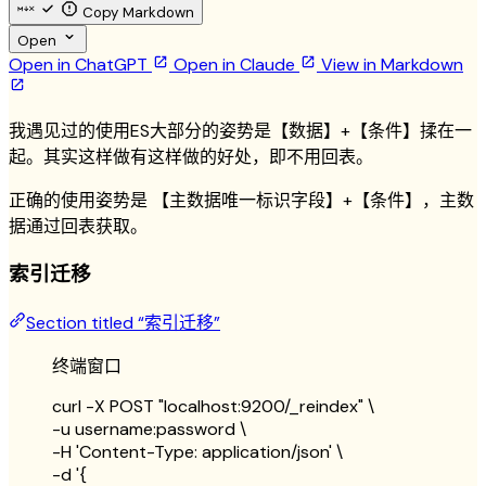
Copy Markdown
Open
Open in ChatGPT
Open in Claude
View in Markdown
我遇见过的使用ES大部分的姿势是【数据】+【条件】揉在一
起。其实这样做有这样做的好处，即不用回表。
正确的使用姿势是 【主数据唯一标识字段】+【条件】，主数
据通过回表获取。
索引迁移
Section titled “索引迁移”
终端窗口
curl
-X
POST
"
localhost:9200/_reindex
"
\
-u 
username:password
\
-H 
'
Content-Type: application/json
'
\
-d 
'
{