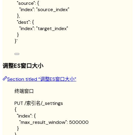
"source": {
"index": "source_index"
},
"dest": {
"index": "target_index"
}
}
'
调整ES窗口大小
Section titled “调整ES窗口大小”
终端窗口
PUT
/索引名/_settings
{
"index"
:
{
"max_result_window"
:
500000
}
}