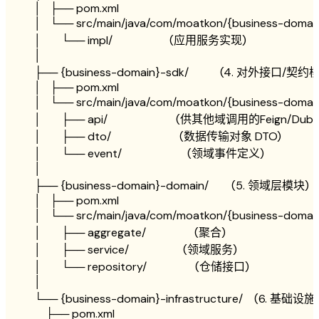
│   ├── 
pom
.
xml
│   └── 
src
/
main
/
java
/
com
/
moatkon
/
{
business
-
domai
│       └── 
impl
/
                    (应用服务实现)
│
├── {
business
-
domain
}
-
sdk
/
           (
4
.
 对外接口
/
契约模
│   ├── 
pom
.
xml
│   └── 
src
/
main
/
java
/
com
/
moatkon
/
{
business
-
domai
│       ├── 
api
/
                        (供其他域调用的Feign
/
Dub
│       ├── 
dto
/
                        (数据传输对象 
DTO
)
│       └── 
event
/
                       (领域事件定义)
│
├── {
business
-
domain
}
-
domain
/
        (
5
.
 领域层模块)
│   ├── 
pom
.
xml
│   └── 
src
/
main
/
java
/
com
/
moatkon
/
{
business
-
domai
│       ├── 
aggregate
/
                 (聚合)
│       ├── 
service
/
                   (领域服务)
│       └── 
repository
/
                 (仓储接口)
│
└── {
business
-
domain
}
-
infrastructure
/
    (
6
.
 基础设施
├── 
pom
.
xml