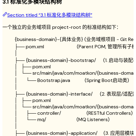
3.1 标准化多模块结构树
Section titled “3.1 标准化多模块结构树”
一个独立的业务域项目 project-root 的标准结构如下：
{
business
-
domain
}
-
{具体业务} (业务域根项目 
-
 Git Re
├── 
pom
.
xml                           (Parent 
POM
, 管理所有子
│
├── {
business
-
domain
}
-
bootstrap
/
      (
1
.
 启动与装配
│   ├── 
pom
.
xml
│   └── 
src
/
main
/
java
/
com
/
moatkon
/
{
business
-
domai
│       └── Bootstrap
.
java            (Spring Boot启动类)
│
├── {
business
-
domain
}
-
interface
/
      (
2
.
 表现层
/
适配器
│   ├── 
pom
.
xml
│   └── 
src
/
main
/
java
/
com
/
moatkon
/
{
business
-
domai
│       ├── 
controller
/
                     (RESTful Controllers)
│       └── 
mq
/
                         (
MQ
 Listeners)
│
├── {
business
-
domain
}
-
application
/
     (
3
.
 应用层模块