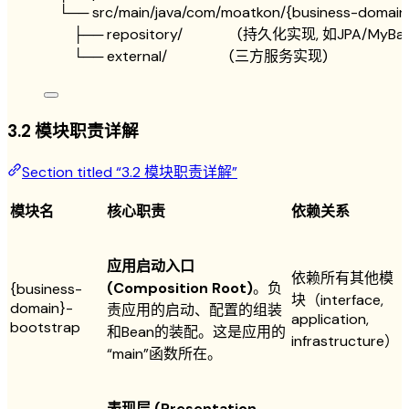
└── 
src
/
main
/
java
/
com
/
moatkon
/
{
business
-
domain
├── 
repository
/
               (持久化实现, 如JPA
/
MyBat
└── 
external
/
                 (三方服务实现)
3.2 模块职责详解
Section titled “3.2 模块职责详解”
模块名
核心职责
依赖关系
应用启动入口
依赖所有其他模
(Composition Root)
。负
{business-
块（interface,
domain}-
责应用的启动、配置的组装
application,
bootstrap
和Bean的装配。这是应用的
infrastructure）
“main”函数所在。
表现层 (Presentation