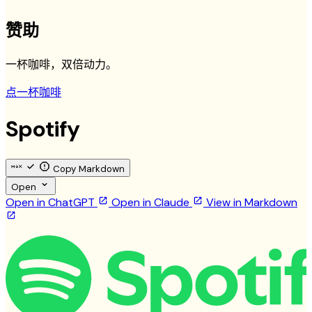
赞助
一杯咖啡，双倍动力。
点一杯咖啡
Spotify
Copy Markdown
Open
Open in ChatGPT
Open in Claude
View in Markdown