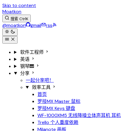
Skip to content
Moatkon
搜索
Ctrl
K
@moatkon
gmail
rss
软件工程师
英语
钢琴🎹
分享
一起分享吧！
效率工具
首页
罗技MX Master
鼠标
罗技MX Keys
键盘
WF-1000XM5 无线降噪立体声耳机
耳机
Trello
个人重度依赖
Milanote
画板