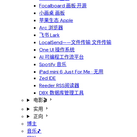
Focalboard
画板·开源
小画桌
画板
苹果生态
Apple
Arc
浏览器
飞书
Lark
LocalSend——文件传输
文件传输
One UI
操作系统
AI 可编程工作流平台
Spotify
音乐
iPad mini 6
Just For Me · 无用
Zed
IDE
Reeder
RSS阅读器
DBX
数据库管理工具
电影🎬
实用
正向
博主
音乐🎵