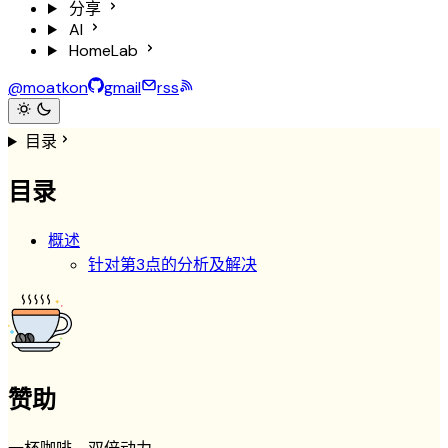
分享
AI
HomeLab
@moatkon
gmail
rss
目录
目录
概述
针对第3点的分析及解决
赞助